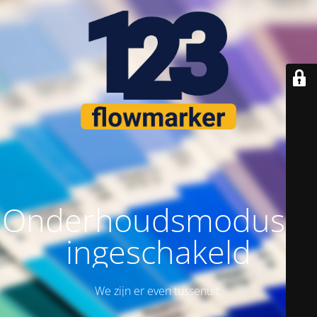
Onderhoudsmodus is
ingeschakeld
We zijn er even tussenuit.