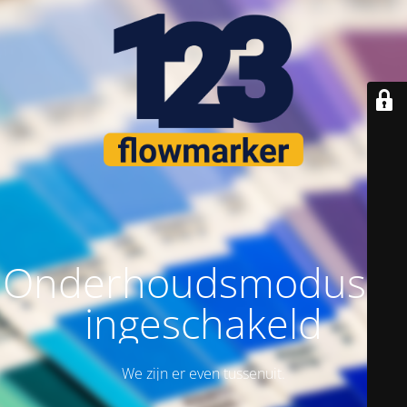
Onderhoudsmodus is
ingeschakeld
We zijn er even tussenuit.