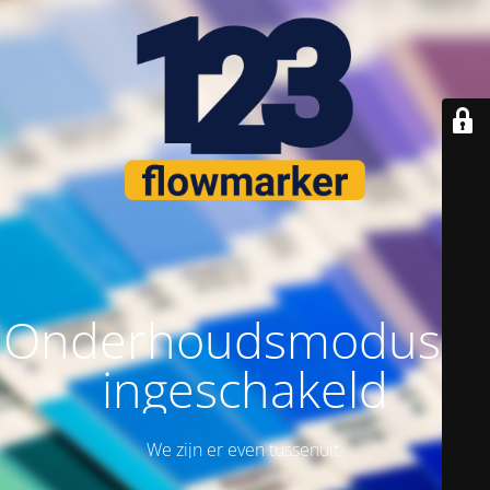
Onderhoudsmodus is
ingeschakeld
We zijn er even tussenuit.