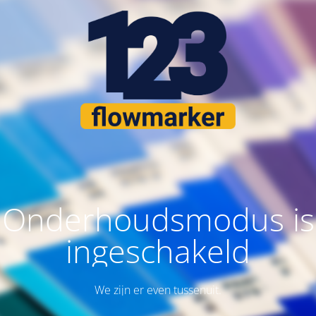
Onderhoudsmodus is
ingeschakeld
We zijn er even tussenuit.