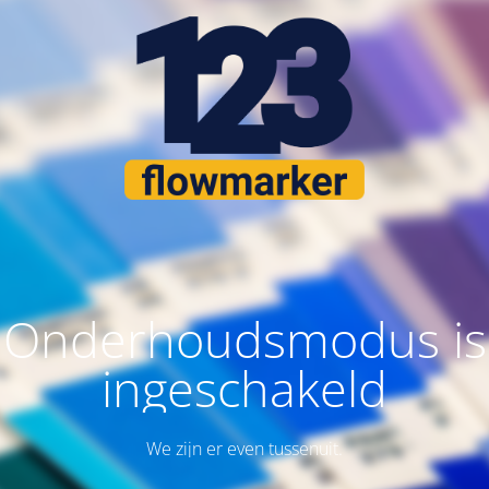
Onderhoudsmodus is
ingeschakeld
We zijn er even tussenuit.