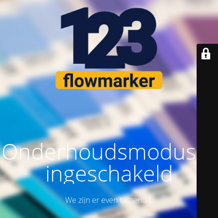
Onderhoudsmodus is
ingeschakeld
We zijn er even tussenuit.