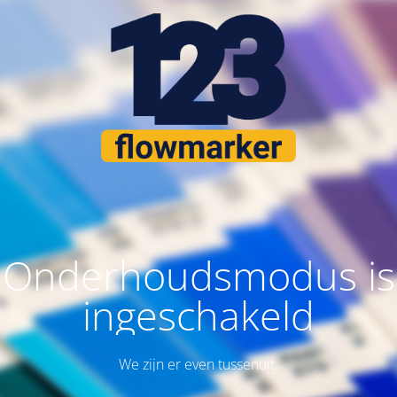
Onderhoudsmodus is
ingeschakeld
We zijn er even tussenuit.