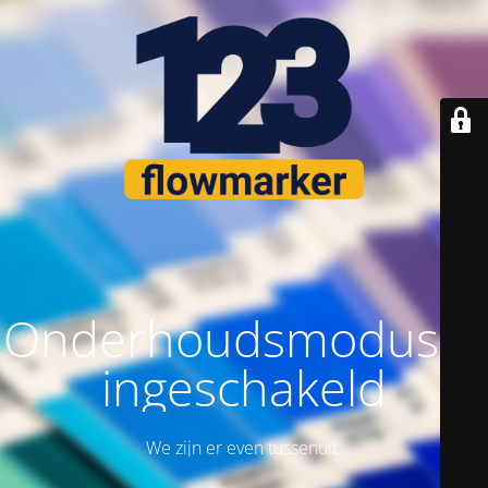
Onderhoudsmodus is
ingeschakeld
We zijn er even tussenuit.