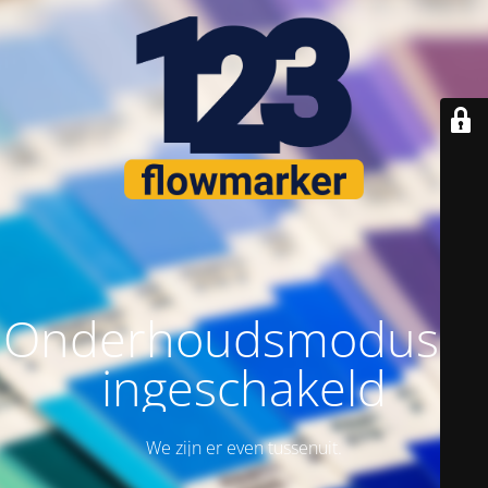
Onderhoudsmodus is
ingeschakeld
We zijn er even tussenuit.