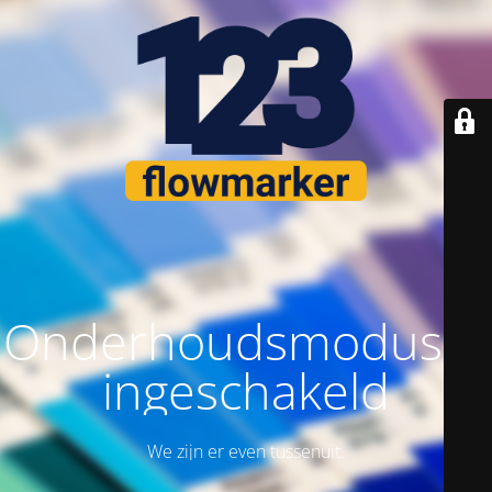
Onderhoudsmodus is
ingeschakeld
We zijn er even tussenuit.